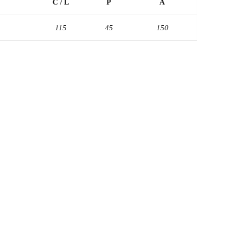
C / L
P
A
115
45
150