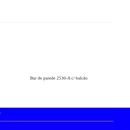
Orçamento
Bar de parede 2530-A c/ balcão
Bar 
s