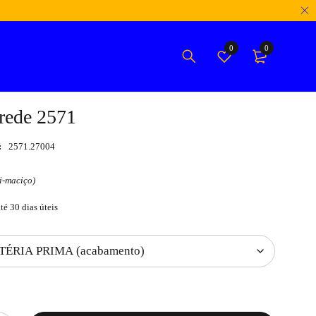
0
0
arede 2571
:
2571.27004
i-maciço)
té 30 dias úteis