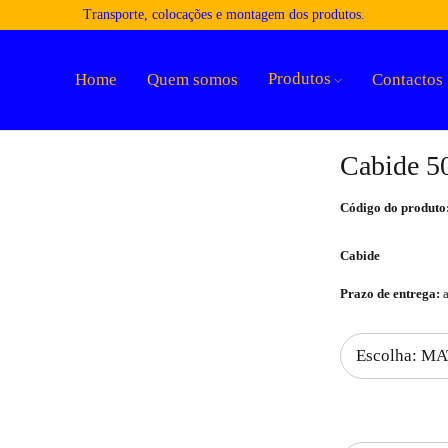
Transporte, colocações e montagem dos produtos.
Produtos
Home
Quem somos
Contactos
Cabide 5
Código do produto
Cabide
Prazo de entrega:
a
Quantidade