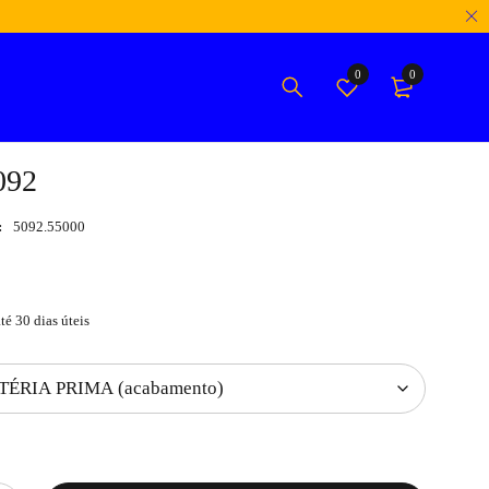
0
0
092
:
5092.55000
té 30 dias úteis