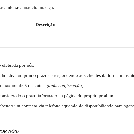
stacando-se a madeira maciça.
Descrição
 efetuada por nós.
alidade, cumprindo prazos e respondendo aos clientes da forma mais a
o máximo de 5 dias úteis
(após confirmação)
.
considerado o prazo informado na página do próprio produto.
cebendo um contacto via telefone aquando da disponibilidade para agen
POR NÓS?