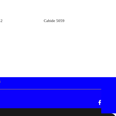
rçamento
Orçamento
-2
Cabide 5059
s