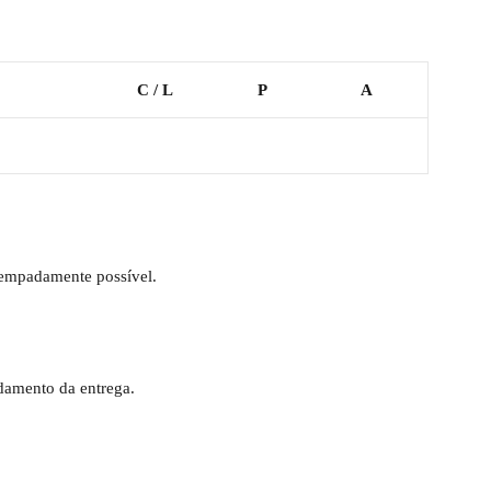
C / L
P
A
tempadamente possível.
damento da entrega.