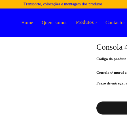
Transporte, colocações e montagem dos produtos.
Produtos
Home
Quem somos
Contactos
Consola 4
Código do produto
Consola c/ mural 
Prazo de entrega:
a
Quantidade