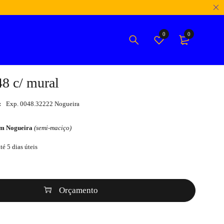
0
0
8 c/ mural
:
Exp. 0048.32222 Nogueira
em Nogueira
(semi-maciço)
té 5 dias úteis
Orçamento