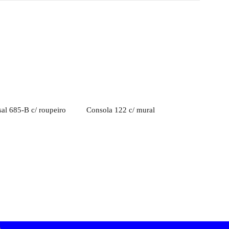
rçamento
Orçamento
sal 685-B c/ roupeiro
Consola 122 c/ mural