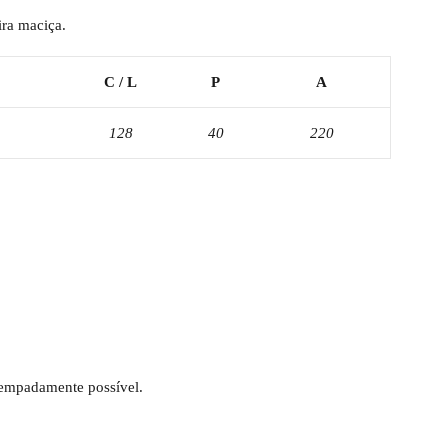
ira maciça.
C / L
P
A
128
40
220
tempadamente possível.