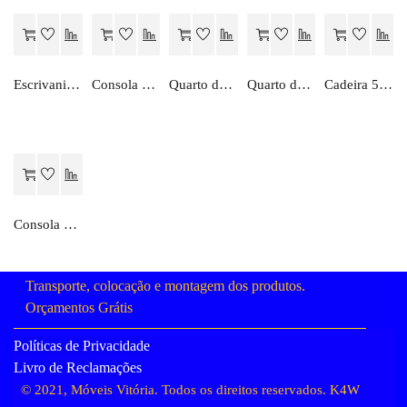
Escrivaninha 253 c/ alçado
Consola 48 c/ mural
Quarto de casal 685-B c/ roupeiro
Quarto de casal 585-D
Cadeira 55-A
Consola 273
Transporte, colocação e montagem dos produtos.
Orçamentos Grátis
Políticas de Privacidade
Livro de Reclamações
© 2021, Móveis Vitória. Todos os direitos reservados.
K4W