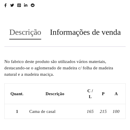
Descrição
Informações de venda
No fabrico deste produto são utilizados vários materiais,
destacando-se o aglomerado de madeira c/ folha de madeira
natural e a madeira maciça.
C /
Quant.
Descrição
P
A
L
1
Cama de casal
165
215
100