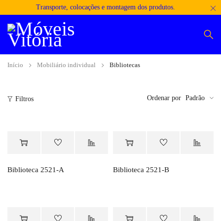
Transporte, colocações e montagem dos produtos.
Início
Mobiliário individual
Bibliotecas
Ordenar por
Padrão
Filtros
Orçamento
Orçamento
Biblioteca 2521-A
Biblioteca 2521-B