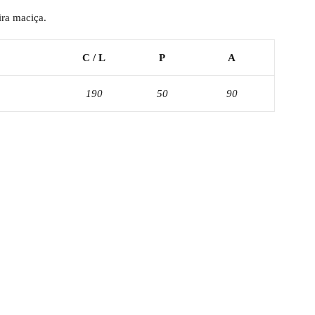
ira maciça.
C / L
P
A
190
50
90