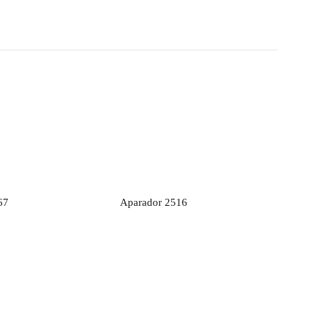
rçamento
Orçamento
67
Aparador 2516