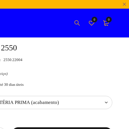
0
0
 2550
:
2550.22004
ciço)
té 30 dias úteis