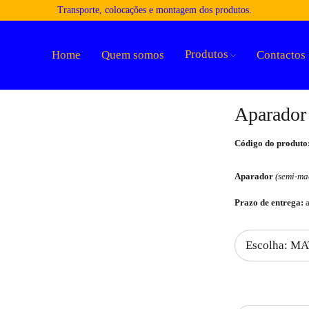
Transporte, colocações e montagem dos produtos.
Produtos
Home
Quem somos
Contactos
Aparador
Código do produto
Aparador
(semi-ma
Prazo de entrega:
a
Quantidade