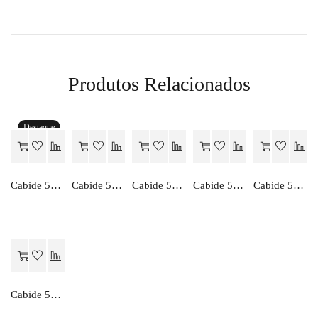
Produtos Relacionados
Destaque
Orçamento
Orçamento
Orçamento
Orçamento
Orçamento
Cabide 5002
Cabide 5008
Cabide 5060
Cabide 5057
Cabide 5034
Orçamento
Cabide 5055-2