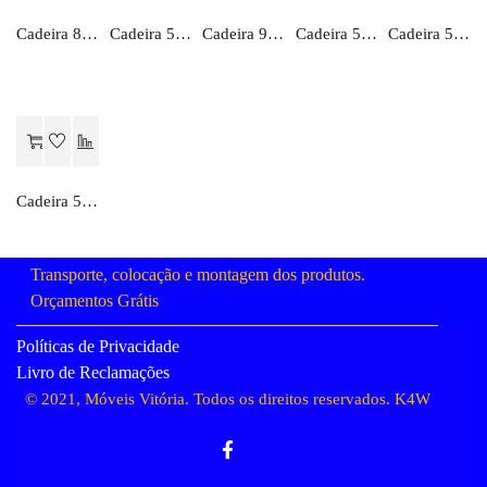
Orçamento
Orçamento
Orçamento
Orçamento
Orçamento
Cadeira 828-L
Cadeira 5038-L
Cadeira 95-L
Cadeira 5037-L
Cadeira 5055-L
Orçamento
Cadeira 5035-L
Transporte, colocação e montagem dos produtos.
Orçamentos Grátis
Políticas de Privacidade
Livro de Reclamações
© 2021, Móveis Vitória. Todos os direitos reservados.
K4W