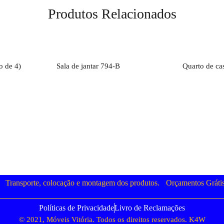
Produtos Relacionados
to
Orçamento
O
o de 4)
Sala de jantar 794-B
Quarto de cas
Transporte, colocação e montagem dos produtos.
Orçamentos Gráti
Políticas de Privacidade
Livro de Reclamações
© 2021, Móveis Vitória. Todos os direitos reservados.
K4W