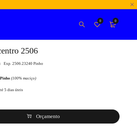
0
0
centro 2506
:
Exp. 2506.23240 Pinho
 Pinho
(100% maciço)
té 5 dias úteis
Orçamento