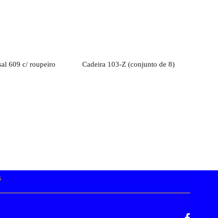
rçamento
Orçamento
al 609 c/ roupeiro
Cadeira 103-Z (conjunto de 8)
s