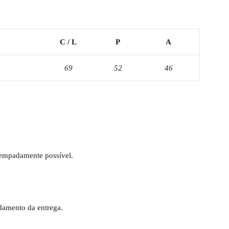
C / L
P
A
69
52
46
tempadamente possível.
damento da entrega.