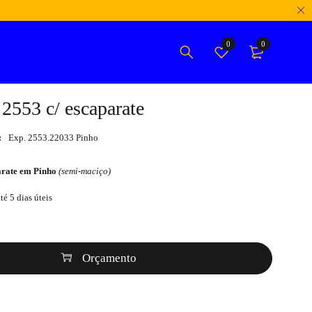
0
0
2553 c/ escaparate
:
Exp. 2553.22033 Pinho
arate em Pinho
(semi-maciço)
té 5 dias úteis
Orçamento