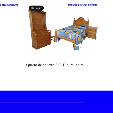
Destaque
Orçamento
Quarto de solteiro 585-D c/ roupeiro
Cons