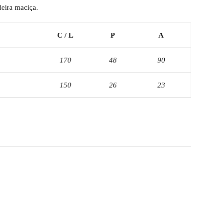
deira maciça.
C / L
P
A
170
48
90
150
26
23