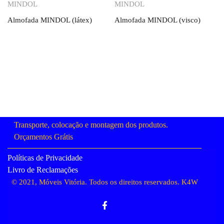
Orçamento
Orçamento
MINDOL
MINDOL
Almofada MINDOL (látex)
Almofada MINDOL (visco)
Transporte, colocação e montagem dos produtos.
Orçamentos Grátis
Políticas de Privacidade
Livro de Reclamações
© 2021, Móveis Vitória. Todos os direitos reservados.
K4W